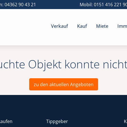
n: 04362 90 43 21
Mobil: 0151 416 221 9
Verkauf
Kauf
Miete
Immo
uchte Objekt konnte nich
zu den aktuellen Angeboten
kaufen
Tippgeber
K