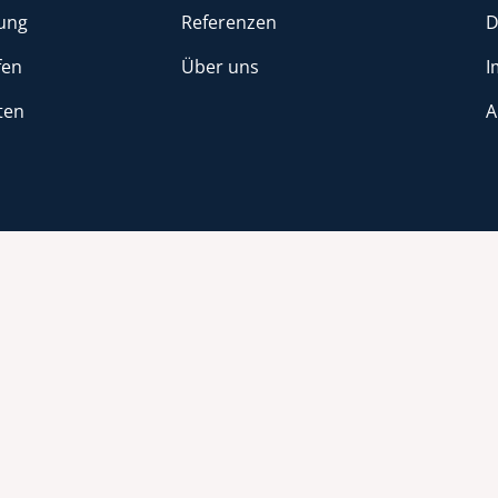
ung
Referenzen
D
fen
Über uns
I
ten
A