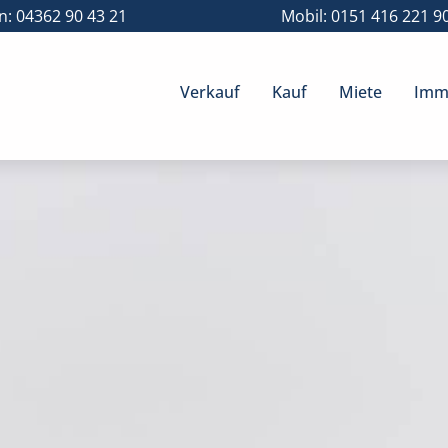
n: 04362 90 43 21
Mobil: 0151 416 221 9
Verkauf
Kauf
Miete
Immo