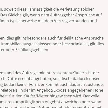
, soweit diese Fahrlässigkeit die Verletzung solcher
. Das Gleiche gilt, wenn dem Auftraggeber Ansprüche auf
Schäden typischerweise mit dem Vertrag verbunden und
; dies gilt insbesondere auch für deliktische Ansprüche
Immobilien ausgeschlossen oder beschränkt ist, gilt dies
ter oder Erfüllungsgehilfen.
nstand des Auftrags mit Interessenten/Käufern ist der
rch Dritte erneut angeboten, so erlischt dadurch unser
ftrag bedarf keiner Form, er kommt auch dadurch zustande,
uf-/Mietpreis in der im Angebot/Exposé angegebenen Höhe
eit“ für den Käufer/Mieter hingewiesen wird. Der volle
n unseren ursprünglichem Angebot abweichen oder wenn
mmen, oder das ein Dritter mietet oder erwirbt, der mit