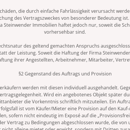
häden, die durch einfache Fahrlässigkeit verursacht werden
rreichung des Vertragszweckes von besonderer Bedeutung ist
ma Steinwender Immobilien haftet jedoch nur, soweit die 
vorhersehbar sind.
Rechtsnatur des geltend gemachten Anspruchs ausgeschlossen
tt der Leistung. Soweit die Haftung der Firma Steinwender 
ftung ihrer Angestellten, Arbeitnehmer, Mitarbeiter, Vertre
§2 Gegenstand des Auftrags und Provision
erkäufern werden mit diesen individuell ausgehandelt. Gege
ertragsgelegenheit. Wird ein angebotenes Objekt später du
ttanbieter die Vorkenntnis schriftlich mitzuteilen. Ein Au
folgsfall ist vom Käufer/Mieter eine Provision auf den Ka
, sofern nicht eindeutig im Exposé auf die „Provisionsfreih
 der Vertrag zu Bedingungen abgeschlossen wurde, die vo
nicht alleine mietet oder erwirbt, sondern mit Dritten zusa