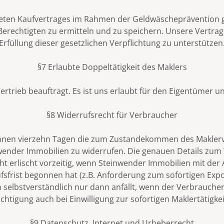
kreten Kaufvertrages im Rahmen der Geldwäscheprävention
 Berechtigten zu ermitteln und zu speichern. Unsere Vertrag
Erfüllung dieser gesetzlichen Verpflichtung zu unterstützen
§7 Erlaubte Doppeltätigkeit des Maklers
rtrieb beauftragt. Es ist uns erlaubt für den Eigentümer un
§8 Widerrufsrecht für Verbraucher
binnen vierzehn Tagen die zum Zustandekommen des Makler
Steinwender Immobilien zu widerrufen. Die genauen Details z
ht erlischt vorzeitig, wenn Steinwender Immobilien mit der
frist begonnen hat (z.B. Anforderung zum sofortigen Expo
n selbstverständlich nur dann anfällt, wenn der Verbraucher 
htigung auch bei Einwilligung zur sofortigen Maklertätigkei
§9 Datenschutz, Internet und Urheberrecht