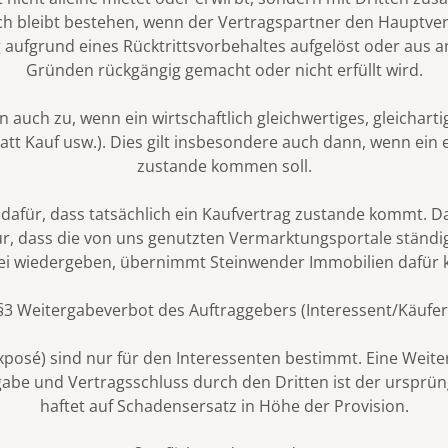
 bleibt bestehen, wenn der Vertragspartner den Hauptvert
 aufgrund eines Rücktrittsvorbehaltes aufgelöst oder aus a
Gründen rückgängig gemacht oder nicht erfüllt wird.
 auch zu, wenn ein wirtschaftlich gleichwertiges, gleichar
tatt Kauf usw.). Dies gilt insbesondere auch dann, wenn ein
zustande kommen soll.
für, dass tatsächlich ein Kaufvertrag zustande kommt. Das 
 dass die von uns genutzten Vermarktungsportale ständig
frei wiedergeben, übernimmt Steinwender Immobilien dafür
§3 Weitergabeverbot des Auftraggebers (Interessent/Käufer
xposé) sind nur für den Interessenten bestimmt. Eine Weite
gabe und Vertragsschluss durch den Dritten ist der ursprüng
haftet auf Schadensersatz in Höhe der Provision.